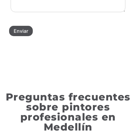
l
r
a
s
ó
j
e
n
e
r
i
*
v
c
i
Enviar
o
c
*
i
o
*
Preguntas frecuentes
sobre pintores
profesionales en
Medellín