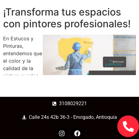
¡Transforma tus espacios
con pintores profesionales!
En Estucos y
Pinturas,
entendemos que
el color y la
calidad de la
pintura pueden
marcar la
diferencia en la
apariencia de tu
3108029221
hogar u oficina.
Nuestro equipo de pintores profesionales en Medellín
Calle 24s 42b 36-3 - Envigado, Antioquia
está aquí para brindarte un servicio excepcional y
resultados que superen tus expectativas.