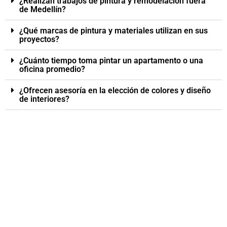
¿Realizan trabajos de pintura y remodelación fuera
de Medellín?
¿Qué marcas de pintura y materiales utilizan en sus
proyectos?
¿Cuánto tiempo toma pintar un apartamento o una
oficina promedio?
¿Ofrecen asesoría en la elección de colores y diseño
de interiores?
ADQUIERE
NUESTROS
SERVICIOS
¡Contáctanos para iniciar ahora
mismo!