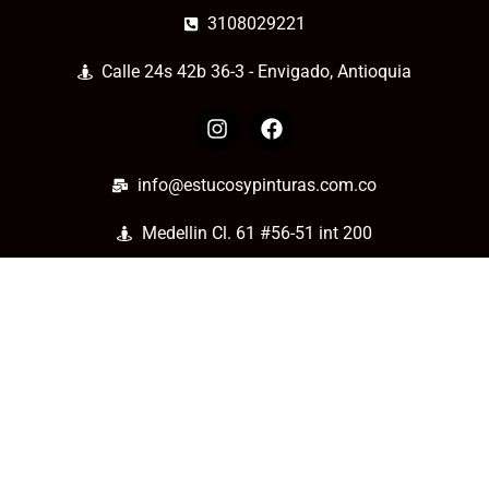
nuestros pintores tienen la experiencia y la
3108029221
destreza para hacerlo realidad.
Calle 24s 42b 36-3 - Envigado, Antioquia
Pintura decorativa:
¿Deseas un toque de
elegancia o creatividad en tus paredes?
Ofrecemos una amplia gama de técnicas
decorativas, desde estucos venecianos hasta
murales personalizados.
info@estucosypinturas.com.co
Pintura comercial:
Si tienes un negocio en
Medellín, Sabaneta, Itagüí o Envigado, nuestros
Medellin Cl. 61 #56-51 int 200
pintores también pueden darle un nuevo aspecto a
tu espacio comercial para atraer a más clientes.
¿Por qué elegirnos?:
Experiencia y calidad:
nuestros pintores cuentan
con años de experiencia y utilizan materiales de
alta calidad para garantizar resultados
excepcionales.
Precios competitivos:
ofrecemos servicios de