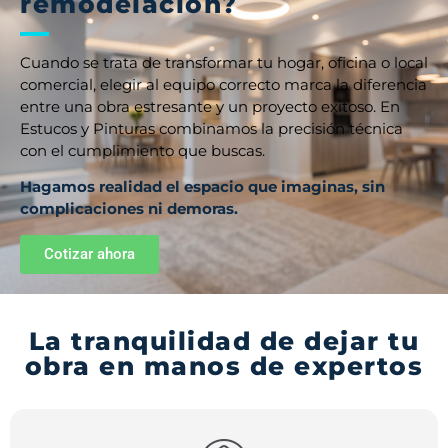
remodelación?
Cuando se trata de transformar tu hogar, oficina o local
comercial, elegir al equipo correcto marca la diferencia
entre una obra estresante y un proyecto exitoso. En
Estucos y Pinturas combinamos la precisión técnica
con el cumplimiento que buscas.
Hagamos realidad el espacio que imaginas, sin
complicaciones ni demoras.
Cotizar ahora
La tranquilidad de dejar tu
obra en manos de expertos