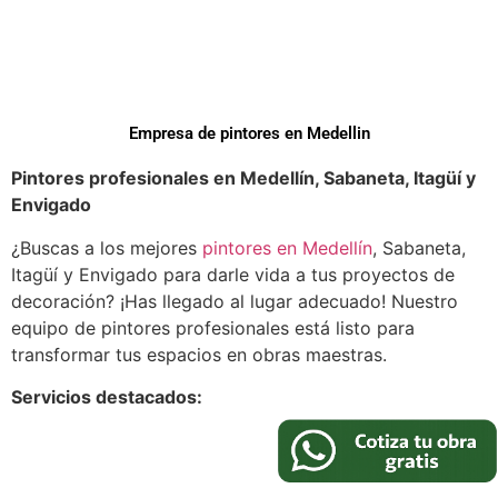
c
*
i
o
*
Empresa de pintores en Medellin
Pintores profesionales en Medellín, Sabaneta, Itagüí y
Envigado
¿Buscas a los mejores
pintores en Medellín
, Sabaneta,
Itagüí y Envigado para darle vida a tus proyectos de
decoración? ¡Has llegado al lugar adecuado! Nuestro
equipo de pintores profesionales está listo para
transformar tus espacios en obras maestras.
Servicios destacados:
Pintura interior y exterior:
ya sea que necesites
darle un nuevo aspecto a tu sala de estar,
dormitorio, fachada o cualquier otro espacio,