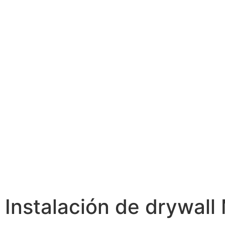
ADQUIERE
NUESTROS SERV
¡Contáctanos para iniciar ahora 
Instalación de drywall