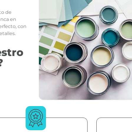
to de
anca en
erfecto, con
talles.
estro
?