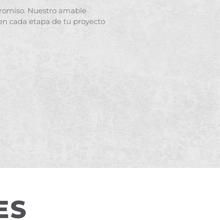
promiso. Nuestro amable
en cada etapa de tu proyecto
ES