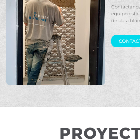
Contáctanos
equipo está
de obra blan
CONTÁC
PROYECT