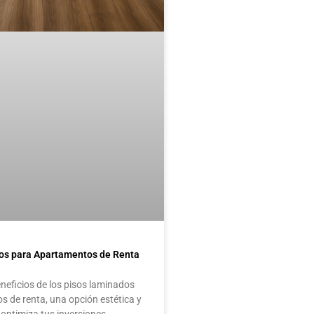
os para Apartamentos de Renta
neficios de los pisos laminados
 de renta, una opción estética y
optimiza tus inversiones