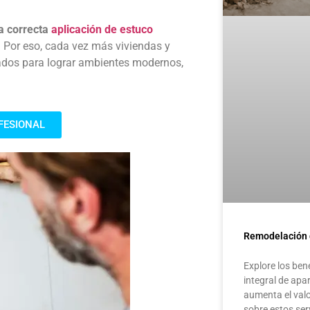
a correcta
aplicación de estuco
.
Por eso, cada vez más viviendas y
bados para lograr ambientes modernos,
FESIONAL
Remodelación 
Explore los ben
integral de ap
aumenta el val
sobre estos ser