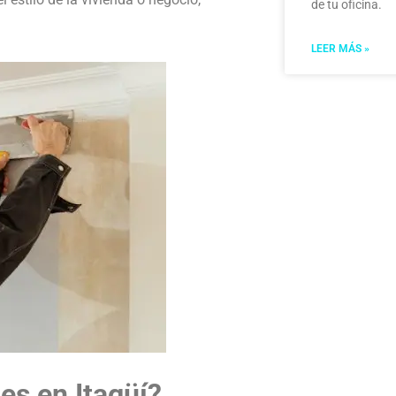
de tu oficina.
LEER MÁS »
es en Itagüí?