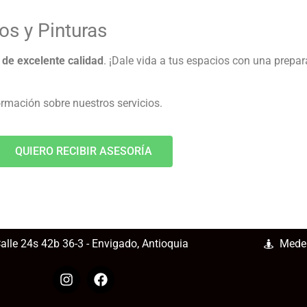
os y Pinturas
o de excelente calidad
. ¡Dale vida a tus espacios con una prepa
rmación sobre nuestros servicios.
QUIERO RECIBIR ASESORÍA
alle 24s 42b 36-3 - Envigado, Antioquia
Medel