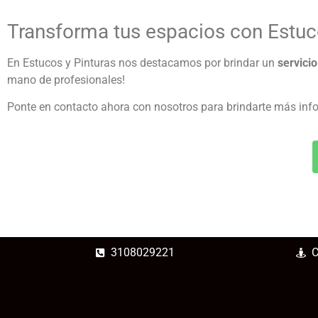
Transforma tus espacios con Estuc
En Estucos y Pinturas nos destacamos por brindar un
servici
mano de profesionales!
Ponte en contacto ahora con nosotros para brindarte más info
3108029221
C