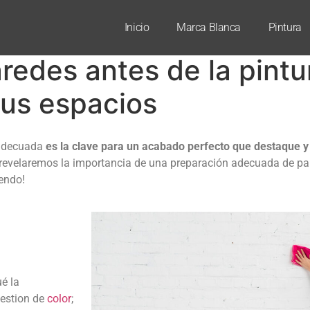
Inicio
Marca Blanca
Pintura
redes antes de la pintu
tus espacios
adecuada
es la clave para un acabado perfecto que destaque y
 revelaremos la importancia de una preparación adecuada de pa
yendo!
é la
uestion de
color
;