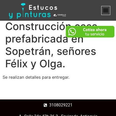
Construcción casa
MARCA B
prefabricada en
Sopetrán, señores
Félix y Olga.
Se realizan detalles para entregar.
3108029221