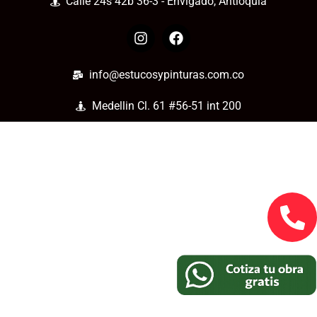
Calle 24s 42b 36-3 - Envigado, Antioquia
info@estucosypinturas.com.co
Medellin Cl. 61 #56-51 int 200