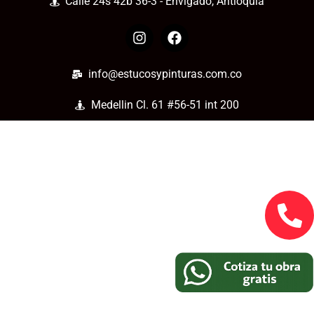
Calle 24s 42b 36-3 - Envigado, Antioquia
info@estucosypinturas.com.co
Medellin Cl. 61 #56-51 int 200