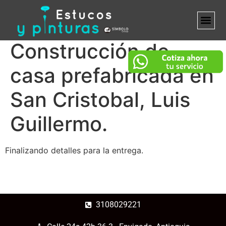
Construcción de
MARCA B
casa prefabricada en
San Cristobal, Luis
Guillermo.
Finalizando detalles para la entrega.
3108029221