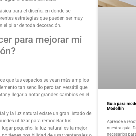
ásica para el diseño, en donde se
rentes estrategias que pueden ser muy
n el pilar de toda decoración.
er para mejorar mi
ión?
hace que tus espacios se vean más amplios
elemento tan sencillo pero tan versátil que
ar y llegar a notar grandes cambios en el
Guía para mode
Medellín
cial y la luz natural existe un gran listado de
puedes utilizar para remodelar tus
Aprende a renov
n lugar pequeño, la luz natural es la mejor
nuestra guía. D
necesarios par
 no tienes posibilidad de usar ventanales o