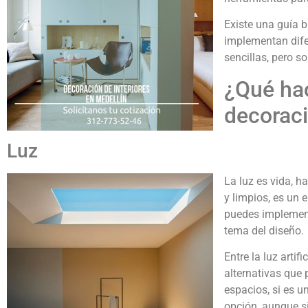
Existe una guía b
implementan dife
sencillas, pero so
¿Qué hac
decorac
Luz
La luz es vida, 
y limpios, es un 
puedes implement
tema del diseño.
Entre la luz artifi
alternativas que 
espacios, si es u
opción, aunque si