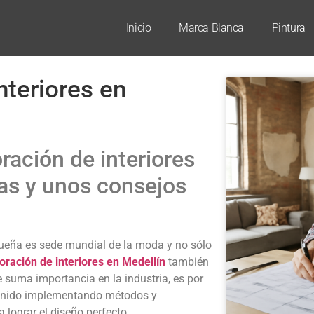
Inicio
Marca Blanca
Pintura
nteriores en
ración de interiores
as y unos consejos
queña es sede mundial de la moda y no sólo
oración de interiores en Medellín
también
 suma importancia en la industria, es por
venido implementando métodos y
 lograr el diseño perfecto.