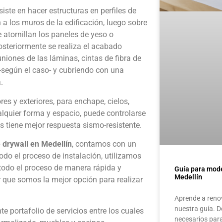
iste en hacer estructuras en perfiles de
n a los muros de la edificación, luego sobre
e atornillan los paneles de yeso o
osteriormente se realiza el acabado
niones de las láminas, cintas de fibra de
 -según el caso- y cubriendo con una
.
res y exteriores, para enchape, cielos,
ualquier forma y espacio, puede controlarse
ás tiene mejor respuesta sismo-resistente.
e drywall en Medellín
, contamos con un
odo el proceso de instalación, utilizamos
 todo el proceso de manera rápida y
Guía para mode
Medellín
r que somos la mejor opción para realizar
Aprende a renov
nuestra guía. D
e portafolio de servicios entre los cuales
necesarios par