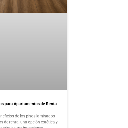
os para Apartamentos de Renta
neficios de los pisos laminados
 de renta, una opción estética y
optimiza tus inversiones